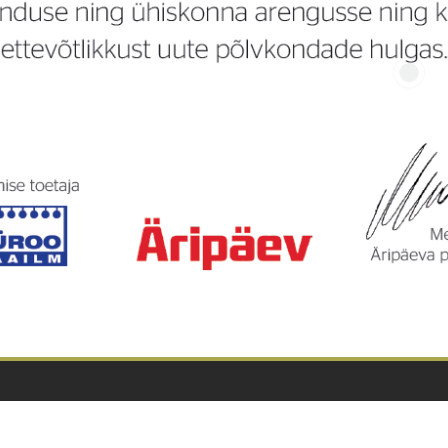
tteid, kes on enim panustanud