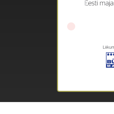
Äripäev tunnustab pereettevõ