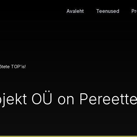
Avaleht
Teenused
Pr
õtete TOP'is!
ojekt OÜ on Pereett